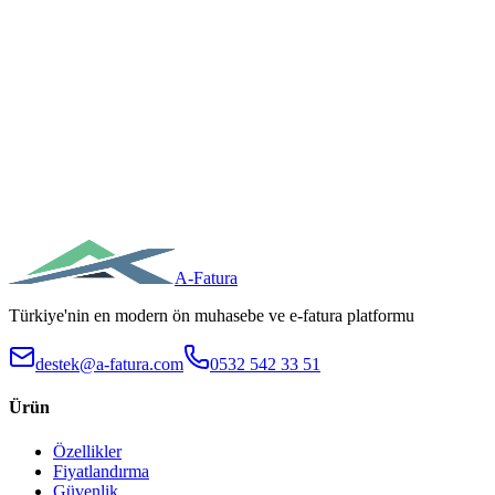
Sınırsız kullanıcı
Ücretsiz Deneyin
Bilgi Talep Et
A-Fatura
Türkiye'nin en modern ön muhasebe ve e-fatura platformu
destek@a-fatura.com
0532 542 33 51
Ürün
Özellikler
Fiyatlandırma
Güvenlik